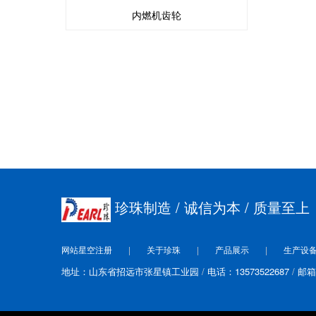
内燃机齿轮
珍珠制造
/ 诚信为本
/ 质量至上
网站星空注册
关于珍珠
产品展示
生产设
地址：山东省招远市张星镇工业园
电话：13573522687
邮箱：