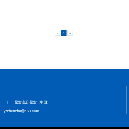
«
1
»
备
星空注册-星空（中国）
ytzhenzhu@163.com