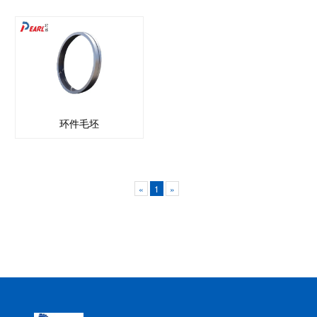
环件毛坯
«
1
»