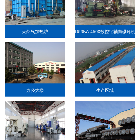
天然气加热炉
D53KA-4500数控径轴向碾环机
办公大楼
生产区域